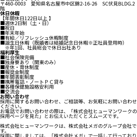
〒460-0003 愛知県名古屋市中区錦2-16-26 SC伏見BLDG.2
階
休日休暇
【年間休日122日以上 】
■週休2日制（土・日）
■祝日
■年末年始
■有給／リフレッシュ休暇制度
■誕生日休暇（既婚者は結婚記念日休暇※正社員登用時）
※年1回、社員総会で休日出社あり
福利厚生
■社会保険完備
■独身寮あり（関東のみ）
■産休・育休制度
■報奨金制度
■年間表彰制度
■携帯電話・ノートＰＣ貸与
■各種保健施設格安利用
■交流会
お問い合わせ
採用に関するお問い合わせ、ご相談等、お気軽にお問い合わせ
ください。
お電話でお問い合わせの際は、「株式会社ヒューマンワークの
採用ページを見た」とお伝えいただくとスムーズです。
株式会社ヒューマンワークは、株式会社メガのグループ会社で
す。
採用に関しましては、「株式会社メガ」で一括して行っており