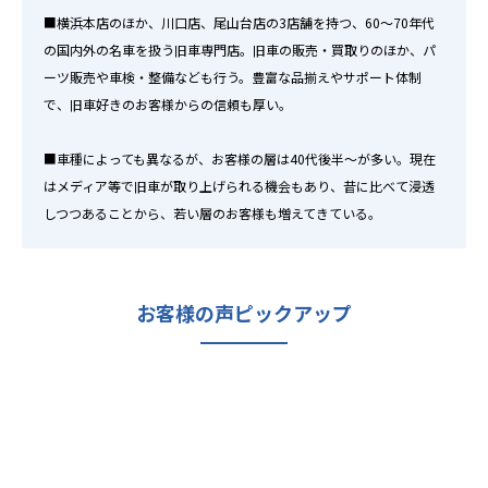
■横浜本店のほか、川口店、尾山台店の3店舗を持つ、60～70年代
の国内外の名車を扱う旧車専門店。旧車の販売・買取りのほか、パ
ーツ販売や車検・整備なども行う。豊富な品揃えやサポート体制
で、旧車好きのお客様からの信頼も厚い。
■車種によっても異なるが、お客様の層は40代後半～が多い。現在
はメディア等で旧車が取り上げられる機会もあり、昔に比べて浸透
しつつあることから、若い層のお客様も増えてきている。
お客様の声ピックアップ