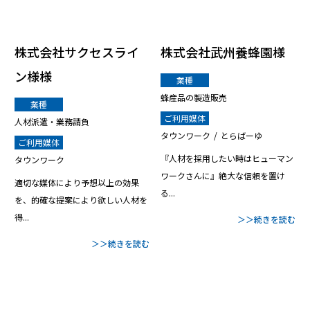
株式会社サクセスライ
株式会社武州養蜂園様
ン様様
業種
蜂産品の製造販売
業種
ご利用媒体
人材派遣・業務請負
タウンワーク
とらばーゆ
ご利用媒体
『人材を採用したい時はヒューマン
タウンワーク
ワークさんに』絶大な信頼を置け
適切な媒体により予想以上の効果
る...
を、的確な提案により欲しい人材を
得...
＞＞続きを読む
＞＞続きを読む