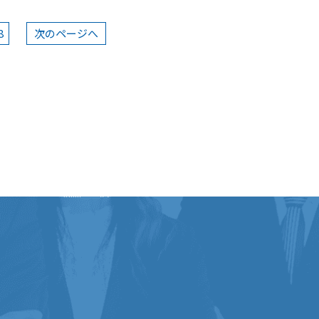
8
次
のページ
へ