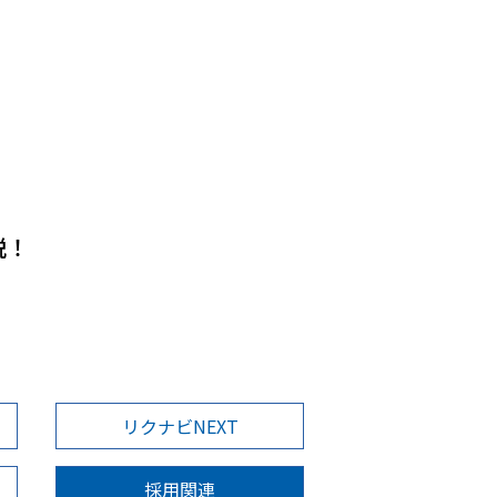
説！
リクナビNEXT
採用関連