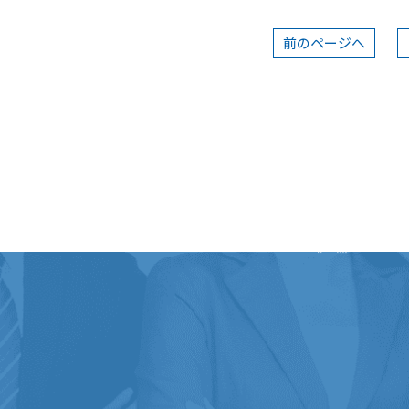
前
のページ
へ