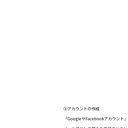
②アカウントの作成
「GoogleやFacebookア